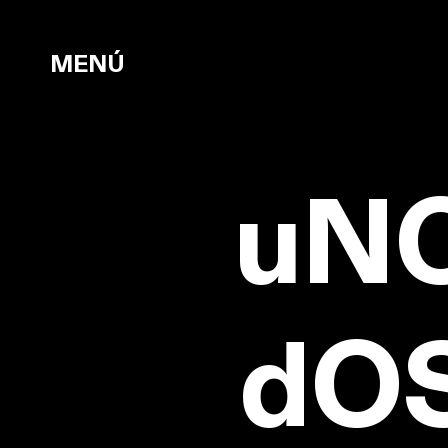
MENÚ
uN
dO