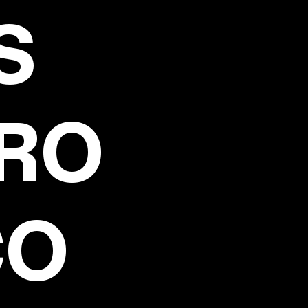
S
RO
CO