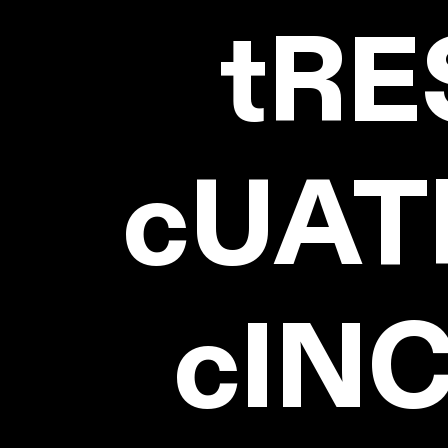
tRE
cUAT
cIN