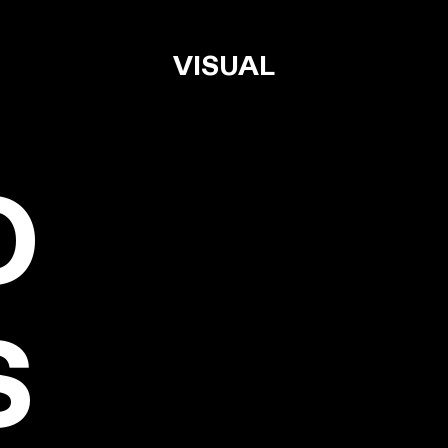
VISUAL
O
S